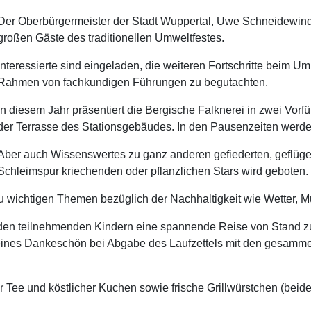
Der Oberbürgermeister der Stadt Wuppertal, Uwe Schneidewind,
großen Gäste des traditionellen Umweltfestes.
Interessierte sind eingeladen, die weiteren Fortschritte beim 
Rahmen von fachkundigen Führungen zu begutachten.
In diesem Jahr präsentiert die Bergische Falknerei in zwei Vorf
der Terrasse des Stationsgebäudes. In den Pausenzeiten werde
Aber auch Wissenswertes zu ganz anderen gefiederten, geflüg
Schleimspur kriechenden oder pflanzlichen Stars wird geboten.
zu wichtigen Themen bezüglich der Nachhaltigkeit wie Wetter, Mül
 den teilnehmenden Kindern eine spannende Reise von Stand zu S
eines Dankeschön bei Abgabe des Laufzettels mit den gesamme
 Tee und köstlicher Kuchen sowie frische Grillwürstchen (beid